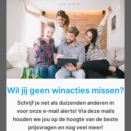
×
Categorieën
Beauty
Boeken
Cadeau
Dieren
Elektronica
Eten/drinken
Geld
Wil jij geen winacties missen?
Kinderen
Kleding
Schrijf je net als duizenden anderen in
Mannen
voor onze e-mail alerts! Via deze mails
Overige
houden we jou op de hoogte van de beste
Reizen
prijsvragen en nog veel meer!