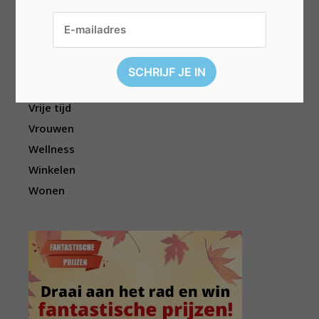
Sport
Televisie
Topwedstrijden
Uitgelicht
Vouchers
Vrije tijd
Vrouwen
Wellness
Winkelen
Wonen