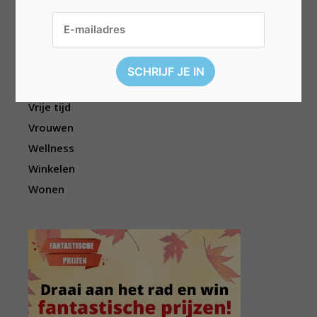
Sport
Televisie
Topwedstrijden
Uitgelicht
Vouchers
Vrije tijd
Vrouwen
Wellness
Winkelen
Wonen