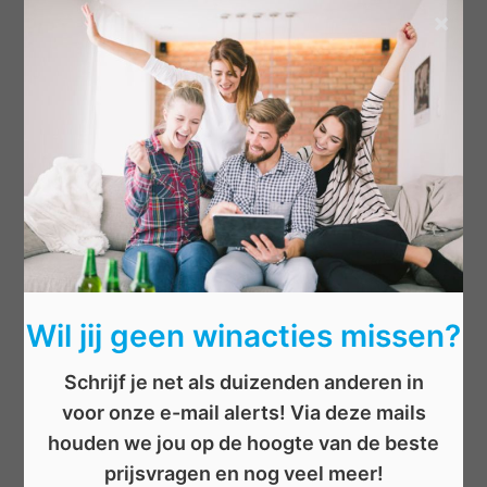
×
Categorieën
Beauty
Boeken
Cadeau
Dieren
Elektronica
Eten/drinken
Geld
Wil jij geen winacties missen?
Kinderen
Kleding
Schrijf je net als duizenden anderen in
Mannen
voor onze e-mail alerts! Via deze mails
Overige
houden we jou op de hoogte van de beste
Reizen
prijsvragen en nog veel meer!