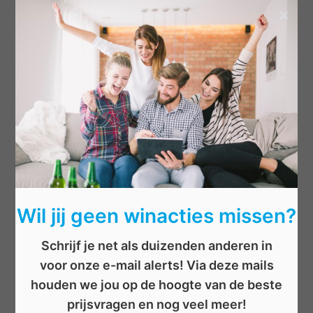
×
Categorieën
Beauty
Boeken
Cadeau
Dieren
Elektronica
Eten/drinken
Geld
Wil jij geen winacties missen?
Kinderen
Kleding
Schrijf je net als duizenden anderen in
Mannen
voor onze e-mail alerts! Via deze mails
Overige
houden we jou op de hoogte van de beste
Reizen
prijsvragen en nog veel meer!