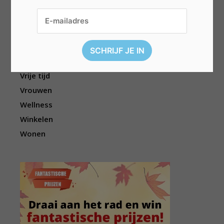
Sport
Televisie
Topwedstrijden
Uitgelicht
Vouchers
Vrije tijd
Vrouwen
Wellness
Winkelen
Wonen