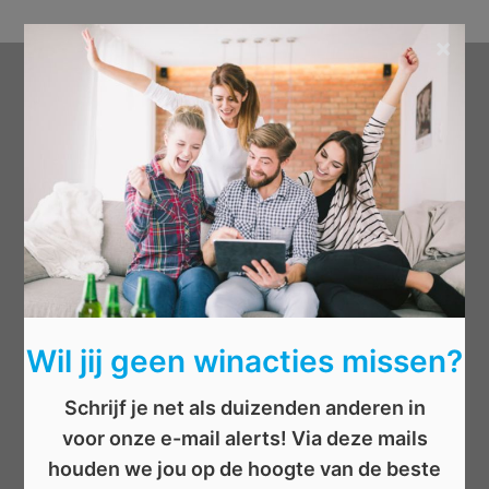
×
Categorieën
Beauty
Boeken
Cadeau
Dieren
Elektronica
Eten/drinken
Wil jij geen winacties missen?
Geld
Kinderen
Schrijf je net als duizenden anderen in
Kleding
voor onze e-mail alerts! Via deze mails
Mannen
houden we jou op de hoogte van de beste
Overige