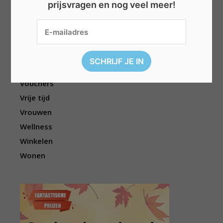
prijsvragen en nog veel meer!
Reizen
Sport
Televisie
Topwedstrijden
Uitgelicht
Vouchers
Vrije tijd
Vrouwen
Wellness
Winkelen
Wonen