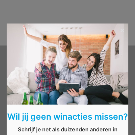
×
Categorieën
Beauty
Boeken
Cadeau
Dieren
Elektronica
Wil jij geen winacties missen?
Eten/drinken
Schrijf je net als duizenden anderen in
Geld