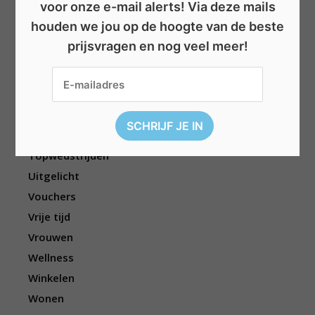
voor onze e-mail alerts! Via deze mails
Kinderen
houden we jou op de hoogte van de beste
Kleding
prijsvragen en nog veel meer!
Mannen
Overige
Reizen
Sport
Televisie
Topwedstrijden
Uitgelicht
Vouchers
Vrije tijd
Vrouwen
Wellness
Winkelen
Wonen